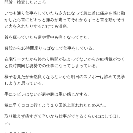
問診・検査したところ
いつも通り仕事をしていたら夕方になって急に首に痛みを感じ動
かしたら首にピキッと痛みが走ってそれからずっと首を動かそう
と力を入れたりするだけでも激痛。
首を庇っていたら肩や背中も痛くなってきた。
普段から16時間座りっぱなしで仕事をしている。
在宅ワークだから終わり時間が決まってないからか結構気がつく
と長時間同じ姿勢での仕事になってしまっている。
様子を見たが全然良くならないから明日のスノボーは諦めて見学
しようと思っている。
手にシビレはないが肩や腕は重い感じがする。
嫁に早くココに行くよう１０回以上言われたため来た。
取り敢えず痛すぎて辛いから仕事ができるくらいにはしてほし
い。