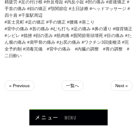
精疲労 #足の付け根 #外反母趾 #内反小趾 #肘の痛み #産後矯正 #
手首の痛み #顔の矯正 #顎関節症 #土日診療 #ヘッドマッサージ #
四十肩 #千葉駅周辺
#富士見町 #足の矯正 #手の矯正 #腰痛 #肩こり
#背中の痛み #首の痛み #むち打ち #足の痛み #鼻の通り #猫背矯正
#シビレ #捻挫 #顔の歪み #筋肉痛 #股関節骨頭壊死 #目の痛み #た
ん瘤の痛み #肩甲骨の痛み #お尻の痛み #ワクチン3回接種済 #完
全予約制 #消毒完備 #背中の痛み #内臓の調整 #胃の調整 #
二日酔い
« Previous
一覧へ
Next »
メニュー
MENU
お知らせ