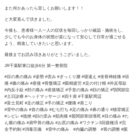
また何かあったら宜しくお願いします！！
と大変喜んで頂きました。
今後も、患者様一人一人の症状を毎回しっかり確認・施術をし、
少しでも今のお身体の状態が楽になって安心して日常が過ごせる
よう、精進していきたいと思います。
最後までお読み頂きありがとうございました。
JR千葉駅東口徒歩6分 第一整骨院
#目の奥の痛み #姿勢 #歪み #ぎっくり腰 #寝違え #坐骨神経痛 #頭
痛 #膝の痛み #産後 #骨盤矯正 #眼精疲労 #足の付け根 #外反母趾
#内反小趾 #肘の痛み #産後矯正 #手首の痛み #顔の矯正 #顎関節症
#土日診療 #ヘッドマッサージ #四十肩 #千葉駅周辺
#富士見町 #足の矯正 #手の矯正 #腰痛 #肩こり
#背中の痛み #首の痛み #むち打ち #足の痛み #鼻の通り #猫背矯正
#シビレ #捻挫 #顔の歪み #筋肉痛 #股関節骨頭壊死 #目の痛み #た
ん瘤の痛み #肩甲骨の痛み #お尻の痛み #ワクチン3回接種済 #完
全予約制 #消毒完備 #背中の痛み #内臓の調整 #胃の調整 #眼