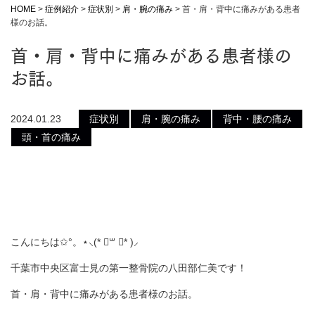
HOME
>
症例紹介
>
症状別
>
肩・腕の痛み
>
首・肩・背中に痛みがある患者
様のお話。
首・肩・背中に痛みがある患者様の
お話。
2024.01.23
症状別
肩・腕の痛み
背中・腰の痛み
頭・首の痛み
こんにちは✩°。⋆⸜(* ॑꒳ ॑* )⸝
千葉市中央区富士見の第一整骨院の八田部仁美です！
首・肩・背中に痛みがある患者様のお話。