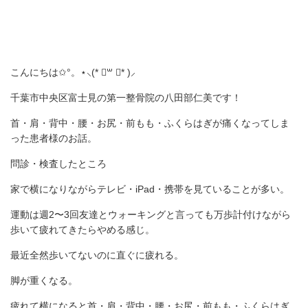
こんにちは✩°。⋆⸜(* ॑꒳ ॑* )⸝
千葉市中央区富士見の第一整骨院の八田部仁美です！
首・肩・背中・腰・お尻・前もも・ふくらはぎが痛くなってしま
った患者様のお話。
問診・検査したところ
家で横になりながらテレビ・iPad・携帯を見ていることが多い。
運動は週2〜3回友達とウォーキングと言っても万歩計付けながら
歩いて疲れてきたらやめる感じ。
最近全然歩いてないのに直ぐに疲れる。
脚が重くなる。
疲れて横になると首・肩・背中・腰・お尻・前もも・ふくらはぎ