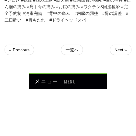
#シビレ #捻挫 #顔の歪み #筋肉痛 #股関節骨頭壊死 #目の痛み #た
ん瘤の痛み #肩甲骨の痛み #お尻の痛み #ワクチン3回接種済 #完
全予約制 #消毒完備 #背中の痛み #内臓の調整 #胃の調整 #
二日酔い #胃もたれ #ドライヘッドスパ
« Previous
一覧へ
Next »
メニュー
MENU
お知らせ
当院について
メニュー・料金
症例紹介