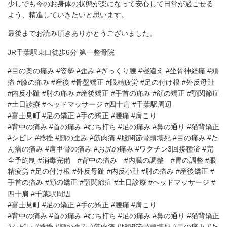
少しでも今のお身体の状態が楽になって安心して日常が過ごせる
よう、精進していきたいと思います。
最後までお読み頂きありがとうございました。
JR千葉駅東口徒歩6分 第一整骨院
#目の奥の痛み #姿勢 #歪み #ぎっくり腰 #寝違え #坐骨神経痛 #頭
痛 #膝の痛み #産後 #骨盤矯正 #眼精疲労 #足の付け根 #外反母趾
#内反小趾 #肘の痛み #産後矯正 #手首の痛み #顔の矯正 #顎関節症
#土日診療 #ヘッドマッサージ #四十肩 #千葉駅周辺
#富士見町 #足の矯正 #手の矯正 #腰痛 #肩こり
#背中の痛み #首の痛み #むち打ち #足の痛み #鼻の通り #猫背矯正
#シビレ #捻挫 #顔の歪み #筋肉痛 #股関節骨頭壊死 #目の痛み #た
ん瘤の痛み #肩甲骨の痛み #お尻の痛み #ワクチン3回接種済 #完
全予約制 #消毒完備 #背中の痛み #内臓の調整 #胃の調整 #眼
精疲労 #足の付け根 #外反母趾 #内反小趾 #肘の痛み #産後矯正 #
手首の痛み #顔の矯正 #顎関節症 #土日診療 #ヘッドマッサージ #
四十肩 #千葉駅周辺
#富士見町 #足の矯正 #手の矯正 #腰痛 #肩こり
#背中の痛み #首の痛み #むち打ち #足の痛み #鼻の通り #猫背矯正