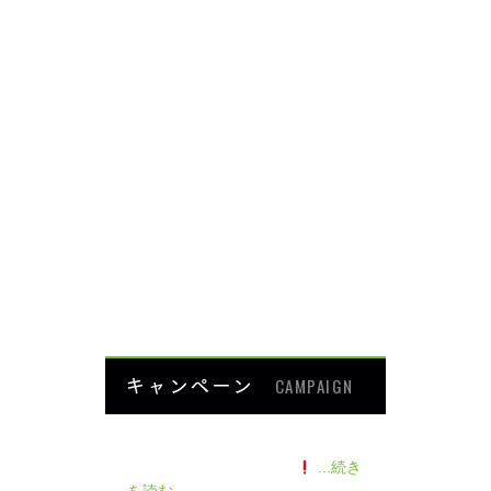
頭・首の痛み
足・膝の痛み
背中・腰の痛み
肩・腕の痛み
ダイエット
楽トレ
よくあるご質問
HOME
キャンペーン
CAMPAIGN
140人の患者様に施術感想のアン
ケートをいただきました
...続き