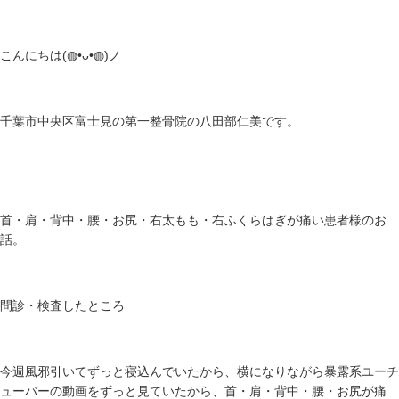
こんにちは(⁠◍⁠•⁠ᴗ⁠•⁠◍⁠)ノ
千葉市中央区富士見の第一整骨院の八田部仁美です。
首・肩・背中・腰・お尻・右太もも・右ふくらはぎが痛い患者様のお
話。
問診・検査したところ
今週風邪引いてずっと寝込んでいたから、横になりながら暴露系ユーチ
ューバーの動画をずっと見ていたから、首・肩・背中・腰・お尻が痛