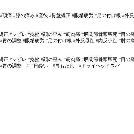
#頭痛 #膝の痛み #産後 #骨盤矯正 #眼精疲労 #足の付け根 #外
矯正 #シビレ #捻挫 #顔の歪み #筋肉痛 #股関節骨頭壊死 #目
の調整 #眼精疲労 #足の付け根 #外反母趾 #内反小趾 #肘の痛み
矯正 #シビレ #捻挫 #顔の歪み #筋肉痛 #股関節骨頭壊死 #目
 #胃の調整 #二日酔い #胃もたれ #ドライヘッドスパ