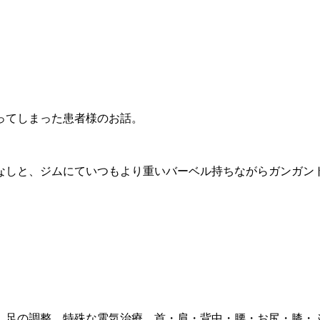
ってしまった患者様のお話。
なしと、ジムにていつもより重いバーベル持ちながらガンガン
、足の調整、特殊な電気治療、首・肩・背中・腰・お尻・膝・