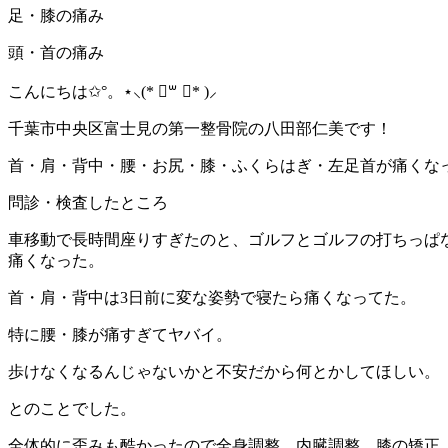
足・膝の痛み
頭・首の痛み
こんにちは✩°。⋆⸜(* ॑꒳ ॑* )⸝
千葉市中央区富士見の第一整骨院の八田部仁美です！
首・肩・背中・腰・お尻・膝・ふくらはぎ・左足首が痛くな
問診・検査したところ
車移動で長時間座りすぎたのと、ゴルフとゴルフの打ちっぱ
痛くなった。
首・肩・背中は3日前に変な姿勢で寝たら痛くなってた。
特に腰・膝が痛すぎてヤバイ。
歩けなくなるんじゃないかと不安だから何とかしてほしい。
とのことでした。
全体的に歪みも酷かったので全身調整、内臓調整、膝の矯正