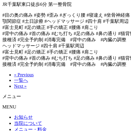
JR千葉駅東口徒歩6分 第一整骨院
#目の奥の痛み #姿勢 #歪み #ぎっくり腰 #寝違え #坐骨神経痛 
顎関節症 #土日診療 #ヘッドマッサージ #四十肩 #千葉駅周辺
#富士見町 #足の矯正 #手の矯正 #腰痛 #肩こり
#背中の痛み #首の痛み #むち打ち #足の痛み #鼻の通り #猫背
接種済 #完全予約制 #消毒完備 #背中の痛み #内臓の調整 #胃
ヘッドマッサージ #四十肩 #千葉駅周辺
#富士見町 #足の矯正 #手の矯正 #腰痛 #肩こり
#背中の痛み #首の痛み #むち打ち #足の痛み #鼻の通り #猫背
接種済 #完全予約制 #消毒完備 #背中の痛み #内臓の調整
« Previous
一覧へ
Next »
メニュー
MENU
お知らせ
当院について
メニュー・料金