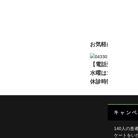
初
頭・首
足・膝
現在準備中です。詳
背中・
肩・腕
お気軽にお問い合
ダイエ
【電話受付】11:00～13
楽トレ
水曜は16:00～2
よくあ
休診時間中は電話
HOME
キャンペ
140人の患
ケートをい