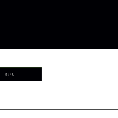
MENU
せ
ついて
ー・料金
介