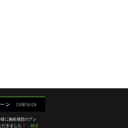
めての方限定キャンペーン
の痛み
の痛み
細が決まりましたら、
キャンペーン
でご紹介いたします。
腰の痛み
の痛み
わせください
ット
:00 / 15:00～20:00
0：00のみ診療、木曜は終日休診。
るご質問
受付できません。
ーン
CAMPAIGN
者様に施術感想のアン
ただきました
...続き