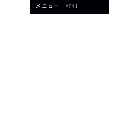
メニュー
MENU
お知らせ
当院について
メニュー・料金
症例紹介
頭・首の痛み
足・膝の痛み
背中・腰の痛み
肩・腕の痛み
ダイエット
楽トレ
よくあるご質問