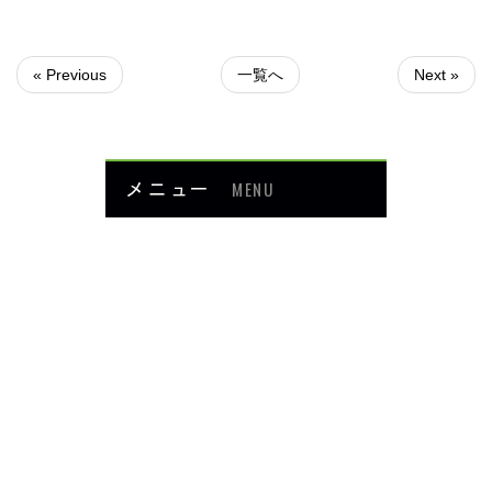
« Previous
一覧へ
Next »
メニュー
MENU
お知らせ
当院について
メニュー・料金
症例紹介
頭・首の痛み
足・膝の痛み
背中・腰の痛み