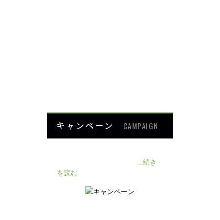
肩・腕の痛み
ダイエット
楽トレ
よくあるご質問
HOME
キャンペーン
CAMPAIGN
140人の患者様に施術感想のアン
ケートをいただきました❗
...続き
を読む