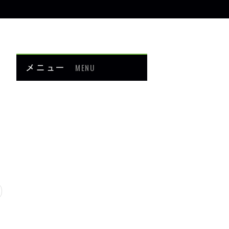
メニュー
MENU
お知らせ
当院について
メニュー・料金
症例紹介
頭・首の痛み
足・膝の痛み
背中・腰の痛み
肩・腕の痛み