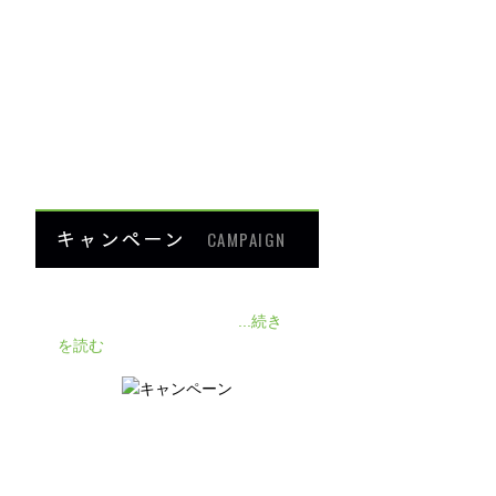
ダイエット
楽トレ
よくあるご質問
HOME
キャンペーン
CAMPAIGN
140人の患者様に施術感想のアン
ケートをいただきました❗
...続き
を読む