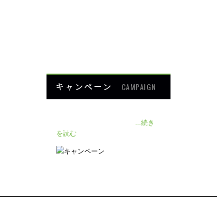
楽トレ
よくあるご質問
HOME
キャンペーン
CAMPAIGN
140人の患者様に施術感想のアン
ケートをいただきました❗
...続き
を読む