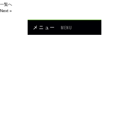
一覧へ
Next »
メニュー
MENU
お知らせ
当院について
メニュー・料金
症例紹介
頭・首の痛み
足・膝の痛み
背中・腰の痛み
肩・腕の痛み
ダイエット