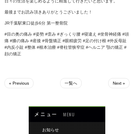
日々の生活を楽しめるように精進して行きたいと思います。
最後までお読み頂きありがとうございました！
JR千葉駅東口徒歩6分 第一整骨院
#目の奥の痛み #姿勢 #歪み #ぎっくり腰 #寝違え #坐骨神経痛 #頭
痛 #膝の痛み #産後 #骨盤矯正 #眼精疲労 #足の付け根 #外反母趾
#内反小趾 #整体 #根本治療 #脊柱管狭窄症 #ヘルニア 顎の矯正 #
顔の矯正
« Previous
一覧へ
Next »
メニュー
MENU
お知らせ