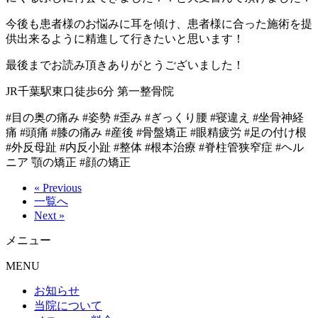
今後も患者様のお悩みに耳を傾け、患者様に合った施術を提
供出来るように精進して行きたいと思います！
最後までお読み頂きありがとうございました！
JR千葉駅東口徒歩6分 第一整骨院
#目の奥の痛み #姿勢 #歪み #ぎっくり腰 #寝違え #坐骨神経
痛 #頭痛 #膝の痛み #産後 #骨盤矯正 #眼精疲労 #足の付け根
#外反母趾 #内反小趾 #整体 #根本治療 #脊柱管狭窄症 #ヘル
ニア 顎の矯正 #顔の矯正
« Previous
一覧へ
Next »
メニュー
MENU
お知らせ
当院について