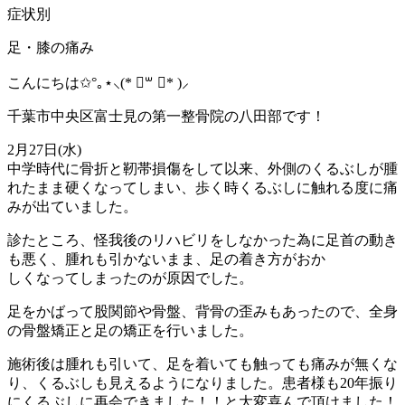
症状別
足・膝の痛み
こんにちは✩°｡⋆⸜(* ॑꒳ ॑* )⸝
千葉市中央区富士見の第一整骨院の八田部です！
2月27日(水)
中学時代に骨折と靭帯損傷をして以来、外側のくるぶしが腫
れたまま硬くなってしまい、歩く時くるぶしに触れる度に痛
みが出ていました。
診たところ、怪我後のリハビリをしなかった為に足首の動き
も悪く、腫れも引かないまま、足の着き方がおか
しくなってしまったのが原因でした。
足をかばって股関節や骨盤、背骨の歪みもあったので、全身
の骨盤矯正と足の矯正を行いました。
施術後は腫れも引いて、足を着いても触っても痛みが無くな
り、くるぶしも見えるようになりました。患者様も20年振り
にくるぶしに再会できました！！と大変喜んで頂けました！